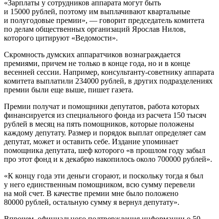
«Зарплаты у сотрудников аппарата могут быть
и 15000 рублей, поэтому им выплачивают квартальные
и полугодовые премии», — говорит председатель комитета
по делам общественных организаций Ярослав Нилов,
которого цитируют «Ведомости».
Скромность думских аппаратчиков вознаграждается
премиями, причем не только в конце года, но и в конце
весенней сессии. Например, консультанту-советнику аппарата
комитета выплатили 234000 рублей, в других подразделениях
премии были еще выше, пишет газета.
Премии получат и помощники депутатов, работа которых
финансируется из специального фонда из расчета 150 тысяч
рублей в месяц на пять помощников, которые положены
каждому депутату. Размер и порядок выплат определяет сам
депутат, может и оставить себе. Издание упоминает
помощника депутата, шеф которого «в прошлом году забыл
про этот фонд и к декабрю накопилось около 700000 рублей».
«К концу года эти деньги сгорают, и поскольку тогда я был
у него единственным помощником, всю сумму перевели
на мой счет. В качестве премии мне было положено
80000 рублей, остальную сумму я вернул депутату».
Впрочем, официального подтверждения информации о 50