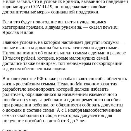
Нилов заявил, что в условиях кризиса, вызванного пандемией
коронавируса COVID-19, он поддерживает «любые
дополнительные меры» социальной поддержки.
Если это будут новогодние выплаты нуждающимся
категориям граждан, я двумя руками за, — сказал news.ru
Ярослав Нилов.
Главное условие, на котором настаивает депутат Госдумы —
новые выплаты должны быть исключительно адресными.
Нилов напомнил об опыте выплат семьям с детьми в размере
10 тысяч рублей, которые, кроме малоимущих семей,
достались также банкирам, топ-менеджерам госкорпораций
и другим обеспеченным людям.
В правительстве РФ также разрабатывают способы облегчить
жизнь российским семьям. Недавно Минэкономразвития
разработало законопроект, который должен избавить
родителей, обращающихся за назначением ежемесячного
пособия по уходу за ребенком и единовременного пособия
‎при рождении ребенка, от обязанности собирать документы
о доходах и составе семьи. А с 1 ноября малообеспеченные
семьи освободили от сбора некоторых документов для
получение пособий на детей от 3 до 7 лет.
Содержание