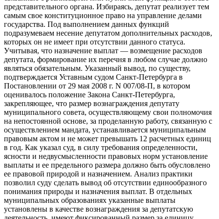
представительного органа. Избираясь, депутат реализует тем
самым свое конституционное право на управление делами
государства. Под выполнением данных функций
подразумеваем несение депутатом дополнительных расходов,
которых он не имеет при отсутствии данного статуса.
Учитывая, что назначение выплат — возмещение расходов
депутата, формирование их перечня в любом случае должно
являться обязательным. Указанный вывод, по существу,
подтверждается Уставным судом Санкт-Петербурга в
Постановлении от 29 мая 2008 г. N 007/08-П, в котором
оценивалось положение Закона Санкт-Петербурга,
закрепляющее, что размер вознаграждения депутату
муниципального совета, осуществляющему свои полномочия
на непостоянной основе, за проделанную работу, связанную с
осуществлением мандата, устанавливается муниципальным
правовым актом и не может превышать 12 расчетных единиц
в год. Как указал суд, в силу требования определенности,
ясности и недвусмысленности правовых норм установление
выплаты и ее предельного размера должно быть обусловлено
ее правовой природой и назначением. Анализ практики
позволил суду сделать вывод об отсутствии единообразного
понимания природы и назначения выплат. В отдельных
муниципальных образованиях указанные выплаты
установлены в качестве вознаграждения за депутатскую
деятельность, имеют фиксированный размер за единицу