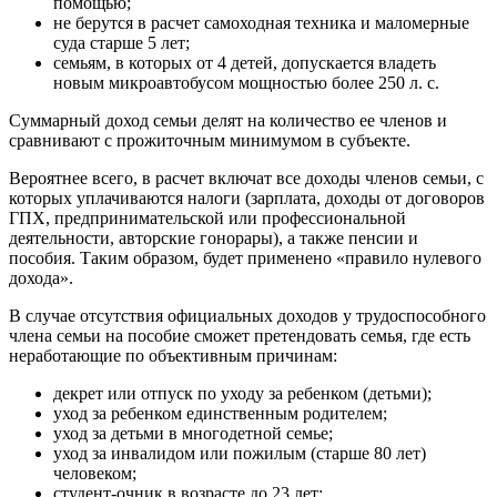
помощью;
не берутся в расчет самоходная техника и маломерные
суда старше 5 лет;
семьям, в которых от 4 детей, допускается владеть
новым микроавтобусом мощностью более 250 л. с.
Суммарный доход семьи делят на количество ее членов и
сравнивают с прожиточным минимумом в субъекте.
Вероятнее всего, в расчет включат все доходы членов семьи, с
которых уплачиваются налоги (зарплата, доходы от договоров
ГПХ, предпринимательской или профессиональной
деятельности, авторские гонорары), а также пенсии и
пособия. Таким образом, будет применено «правило нулевого
дохода».
В случае отсутствия официальных доходов у трудоспособного
члена семьи на пособие сможет претендовать семья, где есть
неработающие по объективным причинам:
декрет или отпуск по уходу за ребенком (детьми);
уход за ребенком единственным родителем;
уход за детьми в многодетной семье;
уход за инвалидом или пожилым (старше 80 лет)
человеком;
студент-очник в возрасте до 23 лет;