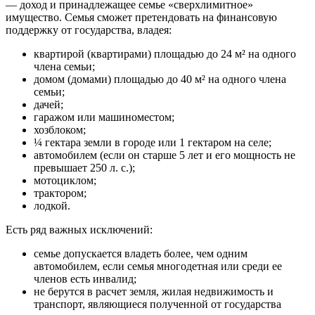
— доход и принадлежащее семье «сверхлимитное»
имущество. Семья сможет претендовать на финансовую
поддержку от государства, владея:
квартирой (квартирами) площадью до 24 м² на одного
члена семьи;
домом (домами) площадью до 40 м² на одного члена
семьи;
дачей;
гаражом или машиноместом;
хозблоком;
¼ гектара земли в городе или 1 гектаром на селе;
автомобилем (если он старше 5 лет и его мощность не
превышает 250 л. с.);
мотоциклом;
трактором;
лодкой.
Есть ряд важных исключений:
семье допускается владеть более, чем одним
автомобилем, если семья многодетная или среди ее
членов есть инвалид;
не берутся в расчет земля, жилая недвижимость и
транспорт, являющиеся полученной от государства