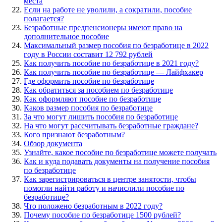
места
Если на работе не уволили, а сократили, пособие
полагается?
Безработные предпенсионеры имеют право на
дополнительное пособие
Максимальный размер пособия по безработице в 2022
году в России составит 12 792 рублей
Как получить пособие по безработице в 2021 году?
Как получить пособие по безработице — Лайфхакер
Где оформить пособие по безработице
Как обратиться за пособием по безработице
Как оформляют пособие по безработице
Каков размер пособия по безработице
За что могут лишить пособия по безработице
На что могут рассчитывать безработные граждане?
Кого признают безработным?
Обзор документа
Узнайте, какое пособие по безработице можете получать
Как и куда подавать документы на получение пособия
по безработице
Как зарегистрироваться в центре занятости, чтобы
помогли найти работу и начислили пособие по
безработице?
Что положено безработным в 2022 году?
Почему пособие по безработице 1500 рублей?