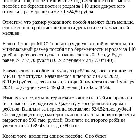
пособий. Так, после 1 июня 2022 года женщине назначается
пособие по беременности и родам за 140 дней декретного
отпуска в размере не ниже 70 324,80 рубля.
Отметим, что размер указанного пособия может быть меньше,
если женщина работает неполный день или её стаж менее 6
месяцев.
Если с 1 января МРОТ повысится до указанной величины, то
минимальный размер пособия по беременности и родам за 140
дней декретного отпуска, начавшегося в 2023 году, будет
равен 74 757,70 рубля (16 242 рублей x 24 / 730*140).
Ежемесячное пособие по уходу за ребёнком, рассчитанное из
МРОТ для отпуска, начавшегося в период с 01.06.2022, —
6111,60 рубля, а для отпуска, который начнётся после 1 января
2023 года, будет уже 6 496,80 рубля (16 242 x 40%).
Изменятся и суммы материнского капитала. Сейчас право на
него имеют все родители. Даже те, у кого родился первый
ребёнок. Выплата за первенца составляет 524,52 тыс. рублей.
Со следующего года материнский капитал на первого ребёнка
вырастет до 590 тыс. рублей. Выплата на второго ребёнка
увеличится с 639,43 тыс. до 780 тыс.
Кроме того, вводится единое пособие. Оно будет