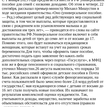
пособие для семей с низкими доходами. Об этом в четверг, 22
сентября, рассказал премьер-министр Михаил Мишустин в
ходе заседания правительства.«Оно (универсальное пособие.
— Ред.) объединит целый ряд действующих мер социальной
защиты, в том числе выплаты, которые предоставляются в
связи с рождением или усыновлением малыша и до
достижения им трех лет», — приводятся его слова на сайте
правительства РФ.Универсальное пособие включит в себя
выплаты на детей от трех до семи лет и от восьми до 17.
Помимо этого, оно будет назначаться нуждающимся
женщинам, которые встанут на учет на ранних сроках
беременности.Для того, чтобы оформить такое пособие,
достаточно подать одно заявление без каких-либо
дополнительных справок через портал «Госуслуги», в МФЦ
или же в фонде пенсионного и социального страхования,
уточнил Мишустин.26 августа выяснилось, что порядка 50
тыс. российских семей оформили детские пособия в Почта
Банке. Как рассказали в пресс-службе финорганизации, на
счета пользователей было зачислено более 2,6 млрд рублей от
государства.С мая нуждающиеся семьи с детьми от восьми до
16 лет стали получать новые пособия. Их назначают по
результатам комплексной оценки нуждаемости. Так,
учитываются доходы, имущество, наличие заработка или
объективных обстоятельств для его отсутствия (правило