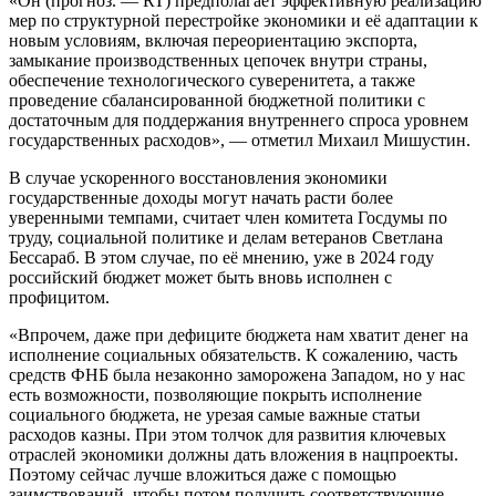
«Он (прогноз. — RT) предполагает эффективную реализацию
мер по структурной перестройке экономики и её адаптации к
новым условиям, включая переориентацию экспорта,
замыкание производственных цепочек внутри страны,
обеспечение технологического суверенитета, а также
проведение сбалансированной бюджетной политики с
достаточным для поддержания внутреннего спроса уровнем
государственных расходов», — отметил Михаил Мишустин.
В случае ускоренного восстановления экономики
государственные доходы могут начать расти более
уверенными темпами, считает член комитета Госдумы по
труду, социальной политике и делам ветеранов Светлана
Бессараб. В этом случае, по её мнению, уже в 2024 году
российский бюджет может быть вновь исполнен с
профицитом.
«Впрочем, даже при дефиците бюджета нам хватит денег на
исполнение социальных обязательств. К сожалению, часть
средств ФНБ была незаконно заморожена Западом, но у нас
есть возможности, позволяющие покрыть исполнение
социального бюджета, не урезая самые важные статьи
расходов казны. При этом толчок для развития ключевых
отраслей экономики должны дать вложения в нацпроекты.
Поэтому сейчас лучше вложиться даже с помощью
заимствований, чтобы потом получить соответствующие