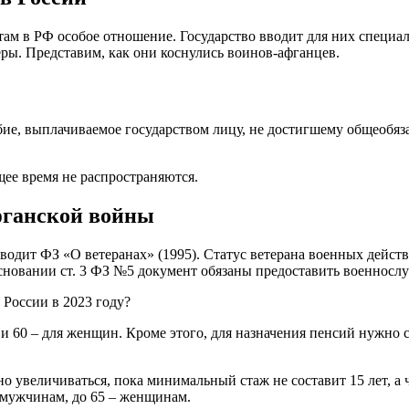
ам в РФ особое отношение. Государство вводит для них специа
ры. Представим, как они коснулись воинов-афганцев.
бие, выплачиваемое государством лицу, не достигшему общеобяза
щее время не распространяются.
фганской войны
одит ФЗ «О ветеранах» (1995). Статус ветерана военных дейст
основании ст. 3 ФЗ №5 документ обязаны предоставить военнос
 и 60 – для женщин. Кроме этого, для назначения пенсий нужно с
но увеличиваться, пока минимальный стаж не составит 15 лет, а 
т мужчинам, до 65 – женщинам.