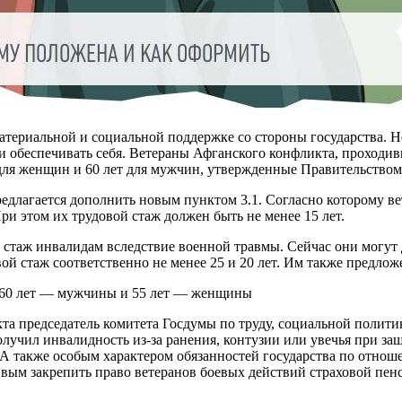
атериальной и социальной поддержке со стороны государства. 
 обеспечивать себя. Ветераны Афганского конфликта, проходивш
для женщин и 60 лет для мужчин, утвержденные Правительством 
предлагается дополнить новым пунктом 3.1. Согласно которому 
и этом их трудовой стаж должен быть не менее 15 лет.
й стаж инвалидам вследствие военной травмы. Сейчас они могу
ой стаж соответственно не менее 25 и 20 лет. Им также предложе
в 60 лет — мужчины и 55 лет — женщины
кта председатель комитета Госдумы по труду, социальной полит
получил инвалидность из-за ранения, контузии или увечья при з
. А также особым характером обязанностей государства по отн
вым закрепить право ветеранов боевых действий страховой пе