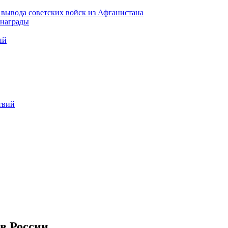
вывода советских войск из Афганистана
 награды
ий
твий
в России