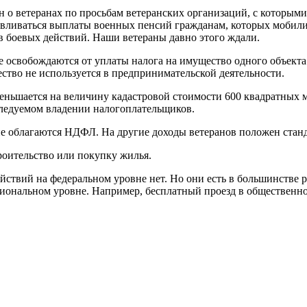
н о ветеранах по просьбам ветеранских организаций, с которым
авливаться выплаты военных пенсий гражданам, которых мобилиз
в боевых действий. Наши ветераны давно этого ждали.
 освобождаются от уплаты налога на имущество одного объекта
ство не используется в предпринимательской деятельности.
еньшается на величину кадастровой стоимости 600 квадратных м
ледуемом владении налогоплательщиков.
 облагаются НДФЛ. На другие доходы ветеранов положен станд
роительство или покупку жилья.
ействий на федеральном уровне нет. Но они есть в большинстве 
иональном уровне. Например, бесплатный проезд в общественно