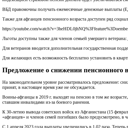
ВБД правомочны получать ежемесячные денежные выплаты (ЕДВ)
Также для афганцев пенсионного возраста доступен ряд социа
https://youtube.com/watch?v=3heHDL0jhNQ%3Ffeature%3Doe
Льготы доступны также для членов семьей умершего ветерана: 
Для ветеранов вводится дополнительная государственная подд
Для желающих есть возможность бесплатно установить в квар
Предложение о снижении пенсионного в
На законодательном уровне рассматривалось предложение: сниж
принят, в настоящее время уже не обсуждается.
Воины-афганцы в 2019 г. выходят на пенсию в том же возрасте
ставшим инвалидами из-за боевого ранения.
К 30-летию вывода советских войск из Афганистана (15 февра
«афганцев» и членов семей погибших было предусмотрено, в ча
С 1 апреля 2023 года выплаты увеличились в 1,02 раза. Теперь