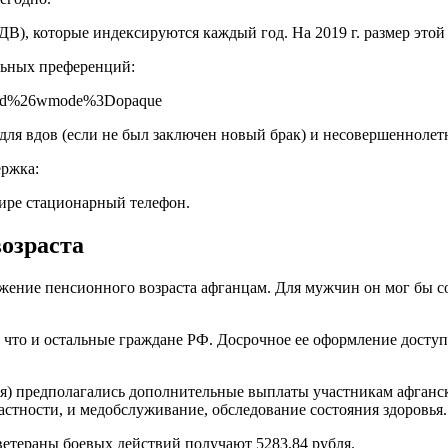
, которые индексируются каждый год. На 2019 г. размер этой 
льных преференций:
mbed%26wmode%3Dopaque
для вдов (если не был заключен новый брак) и несовершеннолет
ержка:
тире стационарный телефон.
озраста
ение пенсионного возраста афганцам. Для мужчин он мог бы сос
, что и остальные граждане РФ. Досрочное ее оформление досту
ля) предполагались дополнительные выплаты участникам афганск
стности, и медобслуживание, обследование состояния здоровья.
 ветераны боевых действий получают 5283,84 рубля.