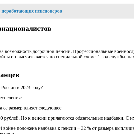
ля неработающих пенсионеров
рнационалистов
на возможность досрочной пенсии. Профессиональные военносл
войны он высчитывается по специальной схеме: 1 год службы, н
ганцев
еспечения:
 ее размер влияет следующее:
0 рублей. Но к пенсии прилагаются обязательные надбавки. С их
й войне положена надбавка к пенсии – 32 % от размера выплачив
егодно.