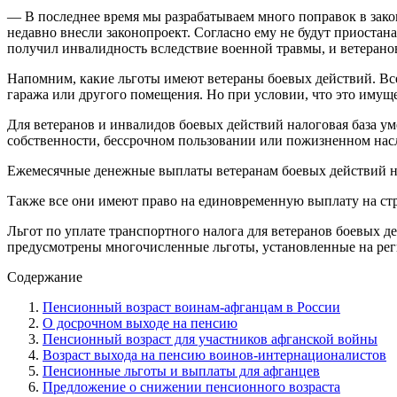
— В последнее время мы разрабатываем много поправок в зако
недавно внесли законопроект. Согласно ему не будут приостан
получил инвалидность вследствие военной травмы, и ветерано
Напомним, какие льготы имеют ветераны боевых действий. Все
гаража или другого помещения. Но при условии, что это имуще
Для ветеранов и инвалидов боевых действий налоговая база ум
собственности, бессрочном пользовании или пожизненном нас
Ежемесячные денежные выплаты ветеранам боевых действий не
Также все они имеют право на единовременную выплату на ст
Льгот по уплате транспортного налога для ветеранов боевых д
предусмотрены многочисленные льготы, установленные на рег
Содержание
Пенсионный возраст воинам-афганцам в России
О досрочном выходе на пенсию
Пенсионный возраст для участников афганской войны
Возраст выхода на пенсию воинов-интернационалистов
Пенсионные льготы и выплаты для афганцев
Предложение о снижении пенсионного возраста