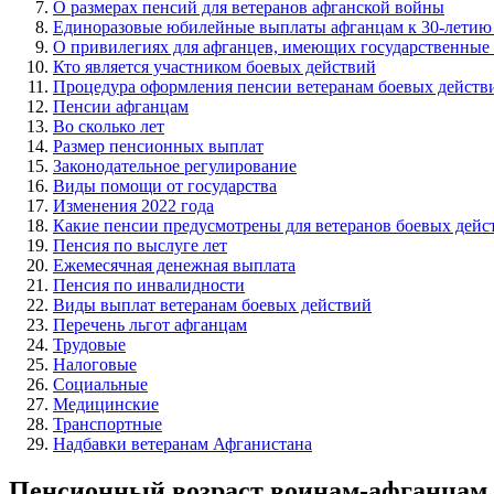
О размерах пенсий для ветеранов афганской войны
Единоразовые юбилейные выплаты афганцам к 30-летию 
О привилегиях для афганцев, имеющих государственные
Кто является участником боевых действий
Процедура оформления пенсии ветеранам боевых действ
Пенсии афганцам
Во сколько лет
Размер пенсионных выплат
Законодательное регулирование
Виды помощи от государства
Изменения 2022 года
Какие пенсии предусмотрены для ветеранов боевых дейс
Пенсия по выслуге лет
Ежемесячная денежная выплата
Пенсия по инвалидности
Виды выплат ветеранам боевых действий
Перечень льгот афганцам
Трудовые
Налоговые
Социальные
Медицинские
Транспортные
Надбавки ветеранам Афганистана
Пенсионный возраст воинам-афганцам 