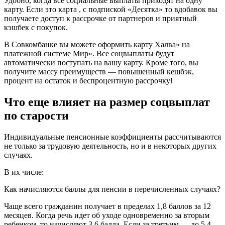
Удобно, когда все социальные выплаты приходят на одну
карту. Если это карта , с подпиской «Десятка» то вдобавок вы
получаете доступ к рассрочке от партнеров и приятный
кэшбек с покупок.
В Совкомбанке вы можете оформить карту Халва» на
платежной системе Мир». Все соцвыплаты будут
автоматически поступать на вашу карту. Кроме того, вы
получите массу преимуществ — повышенный кешбэк,
процент на остаток и беспроцентную рассрочку!
Что еще влияет на размер соцвыплат
по старости
Индивидуальные пенсионные коэффициенты рассчитываются
не только за трудовую деятельность, но и в некоторых других
случаях.
В их числе:
Как начисляются баллы для пенсии в перечисленных случаях?
Чаще всего гражданин получает в пределах 1,8 баллов за 12
месяцев. Когда речь идет об уходе одновременно за вторым
ребенком, то начисляют 3,6 балла. Если за третьим — до 5,4.