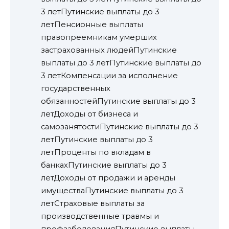
3 летПутинские выплаты до 3
летПенсионные выплаты
правопреемникам умерших
застрахованных людейПутинские
выплаты до 3 летПутинские выплаты до
3 летКомпенсации за исполнение
государственных
обязанностейПутинские выплаты до 3
летДоходы от бизнеса и
самозанятостиПутинские выплаты до 3
летПутинские выплаты до 3
летПроценты по вкладам в
банкахПутинские выплаты до 3
летДоходы от продажи и аренды
имуществаПутинские выплаты до 3
летСтраховые выплаты за
производственные травмы и
профзаболеванияПутинские выплаты