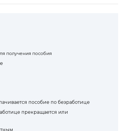
ля получения пособия
це
лачивается пособие по безработице
работице прекращается или
отным