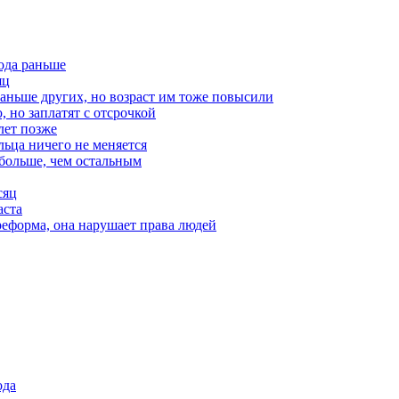
ода раньше
яц
аньше других, но возраст им тоже повысили
 но заплатят с отсрочкой
лет позже
ьца ничего не меняется
больше, чем остальным
сяц
аста
реформа, она нарушает права людей
ода