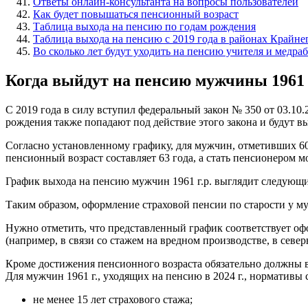
Ответы онлайн-консультанта на вопросы пользователей
Как будет повышаться пенсионный возраст
Таблица выхода на пенсию по годам рождения
Таблица выхода на пенсию с 2019 года в районах Крайне
Во сколько лет будут уходить на пенсию учителя и медра
Когда выйдут на пенсию мужчины 1961 
С 2019 года в силу вступил федеральный закон № 350 от 03.10
рождения также попадают под действие этого закона и будут в
Согласно установленному графику, для мужчин, отметивших 60-л
пенсионный возраст составляет 63 года, а стать пенсионером мо
График выхода на пенсию мужчин 1961 г.р. выглядит следующ
Таким образом, оформление страховой пенсии по старости у муж
Нужно отметить, что представленный график соответствует о
(например, в связи со стажем на вредном производстве, в север
Кроме достижения пенсионного возраста обязательно должны 
Для мужчин 1961 г., уходящих на пенсию в 2024 г., нормативы
не менее 15 лет страхового стажа;