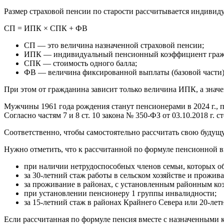
Размер страховой пенсии по старости рассчитывается индивид
СП = ИПК × СПК + ФВ
СП — это величина назначенной страховой пенсии;
ИПК — индивидуальный пенсионный коэффициент гражд
СПК — стоимость одного балла;
ФВ — величина фиксированной выплаты (базовой части)
При этом от гражданина зависит только величина ИПК, а знач
Мужчины 1961 года рождения станут пенсионерами в 2024 г., п
Согласно частям 7 и 8 ст. 10 закона № 350-ФЗ от 03.10.2018 г. 
Соответственно, чтобы самостоятельно рассчитать свою будущу
Нужно отметить, что к рассчитанной по формуле пенсионной в
при наличии нетрудоспособных членов семьи, которых о
за 30-летний стаж работы в сельском хозяйстве и прожива
за проживание в районах, с установленным районным к
при установлении пенсионеру 1 группы инвалидности;
за 15-летний стаж в районах Крайнего Севера или 20-лет
Если рассчитанная по формуле пенсия вместе с назначенными 