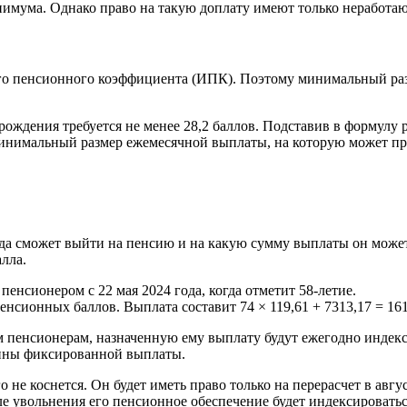
нимума. Однако право на такую доплату имеют только неработа
о пенсионного коэффициента (ИПК). Поэтому минимальный разме
ождения требуется не менее 28,2 баллов. Подставив в формулу
инимальный размер ежемесячной выплаты, на которую может пре
огда сможет выйти на пенсию и на какую сумму выплаты он може
лла.
енсионером с 22 мая 2024 года, когда отметит 58-летие.
енсионных баллов. Выплата составит 74 × 119,61 + 7313,17 = 161
 пенсионерам, назначенную ему выплату будут ежегодно индекси
чины фиксированной выплаты.
 не коснется. Он будет иметь право только на перерасчет в авг
ле увольнения его пенсионное обеспечение будет индексироват