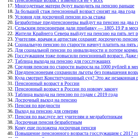
Пенсионный возраст изменится не у всех
Многодетные матери будут выходить на пенсию раньше
За большой стаж пенсионный возраст снизят на два года
Условия для досрочной пенсии из-за стажа
Безработные предпенсионеры выйдут на пенсию на два г
Сельским пенсионерам дали прибавку — 1805,19 Р в мес
Жители Крайнего Севера выйдут на пенсию на пять лет р
Учителям, врачам и артистам сохранят досрочную пенсию,
Социальную пенсию по старости начнут платить на пять 
Для социальной пенсии по инвалидности и потере кормил
Госслужащим тоже повысили пенсионный возраст. Даже 
Таблица выхода на пенсию для госслужащих
Средняя пенсия по старости выросла на 1000 рублей в ме
Предпенсионерам сохранили льготы без повышения возр
Куда смотрит Конституционный суд? Это же незаконная 
Пенсионный возраст в России
Пенсионный возраст в России по новому закону
Таблица выхода на пенсию по годам с 2019 года
Досрочный выход на пенсию
Пенсия по вредности
Выход на пенсию для северян
Пенсия по выслуге лет учителям и медработникам
Досрочная пенсия безработным
Кому еще положена досрочная пенсия
Повышение пенсионного возраста госслужащим с 2017 г