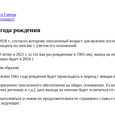
го Севера
ботники?
года рождения
.2018 г., согласно которому пенсионный возраст для мужчин пост
ыходить на пенсию с учетом его положений.
етие в 2021 г. (а это как раз рожденные в 1961-ом), выход на пе
жно будет в 2024 г.
им образом:
чин 1961 года рождения будет происходить в период с января по 
формлению пенсионного обеспечения на общих основаниях. Если
ных регионах и т.д.), дата выхода на пенсию будет отличаться от
выполняться условия по продолжительности страхового стажа и
 следующие: