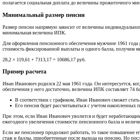
полагается социальная доплата до величины прожиточного ми
Минимальный размер пенсии
Размер пенсии напрямую зависит от величины индивидуальног
минимальная величина ИПК.
Для оформления пенсионного обеспечения мужчине 1961 года р
стоимость фиксированной выплаты и одного балла, получим м
28,2 × 119,61 + 7313,17 = 10686,17 руб.
Пример расчета
Иван Иванович родился 22 мая 1961 года. Он интересуется, к
обеспечения у него достаточно, величина ИПК составляет 74 ба
В соответствии с графиком, Иван Иванович сможет стать п
Его пенсия будет рассчитываться с учетом накопленных п
При этом, если Иван Иванович уволится и будет неработающим
ежегодного увеличения стоимости пенсионного балла и вели
Если же пенсионер продолжит работать, то такое повышение его
стаж и баллы, приобретенные после выхода на пенсию. Но пос