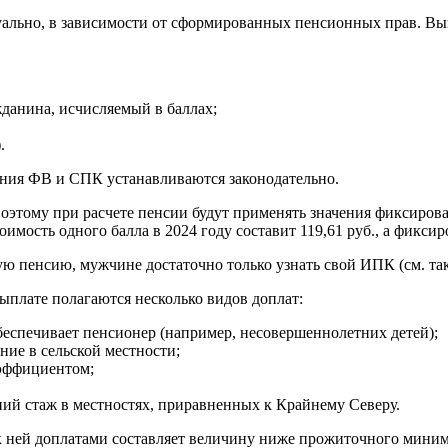
уально, в зависимости от сформированных пенсионных прав. Вы
анина, исчисляемый в баллах;
.
ения ФВ и СПК устанавливаются законодательно.
оэтому при расчете пенсии будут применять значения фиксирова
стоимость одного балла в 2024 году составит 119,61 руб., а фикси
ю пенсию, мужчине достаточно только узнать свой ИПК (см. так
ыплате полагаются несколько видов доплат:
беспечивает пенсионер (например, несовершеннолетних детей);
ние в сельской местности;
оэффициентом;
ний стаж в местностях, приравненных к Крайнему Северу.
к ней доплатами составляет величину ниже прожиточного миним