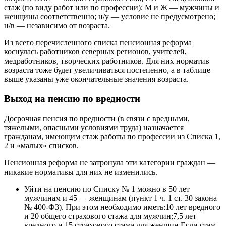
стаж (по виду работ или по профессии); М и Ж — мужчины и
женщины соответственно; н/у — условие не предусмотрено;
н/в — независимо от возраста.
Из всего перечисленного списка пенсионная реформа
коснулась работников северных регионов, учителей,
медработников, творческих работников. Для них норматив
возраста тоже будет увеличиваться постепенно, а в таблице
выше указаны уже окончательные значения возраста.
Выход на пенсию по вредности
Досрочная пенсия по вредности (в связи с вредными,
тяжелыми, опасными условиями труда) назначается
гражданам, имеющим стаж работы по профессии из Списка 1,
2 и «малых» списков.
Пенсионная реформа не затронула эти категории граждан —
никакие нормативы для них не изменились.
Уйти на пенсию по Списку № 1 можно в 50 лет
мужчинам и 45 — женщинам (пункт 1 ч. 1 ст. 30 закона
№ 400-ФЗ). При этом необходимо иметь:10 лет вредного
и 20 общего страхового стажа для мужчин;7,5 лет
вредного и 15 страхового стажа для женщин.Если стаж