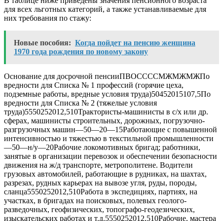
В таблице ниже приведены значения пенсионного возраста
для всех льготных категорий, а также устанавливаемые для
них требования по стажу:
Новые пособия:
Когда пойдет на пенсию женщина
1970 года рождения по новому закону
Основание для досрочной пенсииПВОССССМЖМЖМЖПо
вредности для Списка № 1 профессий (горячие цеха,
подземные работы, вредные условия труда)50452015107,5По
вредности для Списка № 2 (тяжелые условия
труда)5550252012,510Трактористы-машинисты в с/х или др.
сферах, машинисты строительных, дорожных, погрузочно-
разгрузочных машин—50—20—15Работающие с повышенной
интенсивностью и тяжестью в текстильной промышленности
—50—н/у—20Рабочие локомотивных бригад; работники,
занятые в организации перевозок и обеспечении безопасности
движения на ж/д транспорте, метрополитене. Водители
грузовых автомобилей, работающие в рудниках, на шахтах,
разрезах, рудных карьерах на вывозе угля, руды, породы,
сланца5550252012,510Работа в экспедициях, партиях, на
участках, в бригадах на поисковых, полевых геолого-
разведочных, геофизических, топографо-геодезических,
изыскательских работах и т.д.5550252012,510Рабочие, мастера