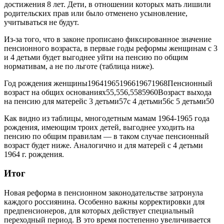
достижения 8 лет. Дети, в отношении которых мать лишили
родительских прав или было отменено усыновление,
учитываться не будут.
Из-за того, что в законе прописано фиксированное значение
пенсионного возраста, в первые годы реформы женщинам с 3
и 4 детьми будет выгоднее уйти на пенсию по общим
нормативам, а не по льготе (таблица ниже).
Год рождения женщины19641965196619671968Пенсионный
возраст на общих основаниях55,556,5585960Возраст выхода
на пенсию для матерейс 3 детьми57с 4 детьми56с 5 детьми50
Как видно из таблицы, многодетным мамам 1964-1965 года
рождения, имеющим троих детей, выгоднее уходить на
пенсию по общим правилам — в таком случае пенсионный
возраст будет ниже. Аналогично и для матерей с 4 детьми
1964 г. рождения.
Итог
Новая реформа в пенсионном законодательстве затронула
каждого россиянина. Особенно важны корректировки для
предпенсионеров, для которых действует специальный
переходный период. В это время постепенно увеличивается