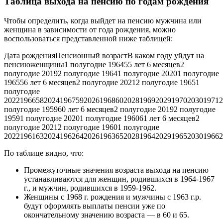
Таблица выхода на пенсию по годам рождения
Чтобы определить, когда выйдет на пенсию мужчина или
женщина в зависимости от года рождения, можно
воспользоваться представленной ниже таблицей:
Дата рожденияПенсионный возрастВ каком году уйдут на
пенсиюженщины1 полугодие 196455 лет 6 месяцев2
полугодие 20192 полугодие 19641 полугодие 20201 полугодие
196556 лет 6 месяцев2 полугодие 20212 полугодие 19651
полугодие
202219665820241967592026196860202819692029197020301971
полугодие 195960 лет 6 месяцев2 полугодие 20192 полугодие
19591 полугодие 20201 полугодие 196061 лет 6 месяцев2
полугодие 20212 полугодие 19601 полугодие
2022196163202419626420261963652028196420291965203019662
По таблице видно, что:
Промежуточные значения возраста выхода на пенсию
устанавливаются для женщин, родившихся в 1964-1967
г., и мужчин, родившихся в 1959-1962.
Женщины с 1968 г. рождения и мужчины с 1963 г.р.
будут оформлять выплаты пенсии уже по
окончательному значению возраста — в 60 и 65.