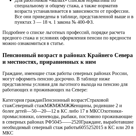
Для работников «малых» списков нормативы по
специальному и общему стажа, а также норматив
возраста устанавливается в зависимости от профессии.
Все они приведены в таблице, представленной выше и в
пунктах 3 — 18 ч. 1 закона № 400-ФЗ.
Подробнее о списке льготных профессий, порядке расчета
вредного стажа и условиях оформления пенсии по вредности
можно ознакомиться в статье.
Пенсионный возраст в районах Крайнего Севера
и местностях, приравненных к ним
Граждане, имеющие стаж работы северных районах России,
могут оформить пенсию досрочно. В таблице ниже
представлены условия для льготного выхода на пенсию для
работающих и проживающих на Севере:
Категория гражданПенсионный возрастСтраховой
стажСеверный стажМЖМЖМЖЖенщины, родившие 2 и
более детей—50—20—12 в КС либо 17 в МКСОхотники-
промысловики, оленеводы, рыбаки, постоянно проживающие
в северных районах РФ5045——2520Граждане, выработавшие
необходимый северный стаж работы6055252015 в КС или 20 в
МКС