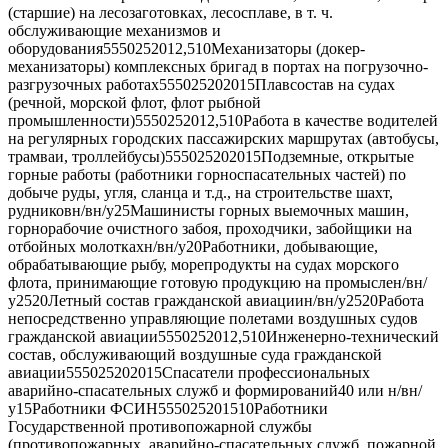
(старшие) на лесозаготовках, лесосплаве, в т. ч.
обслуживающие механизмов и
оборудования5550252012,510Механизаторы (докер-
механизаторы) комплексных бригад в портах на погрузочно-
разгрузочных работах555025202015Плавсостав на судах
(речной, морской флот, флот рыбной
промышленности)5550252012,510Работа в качестве водителей
на регулярных городских пассажирских маршрутах (автобусы,
трамваи, троллейбусы)555025202015Подземные, открытые
горные работы (работники горноспасательных частей) по
добыче руды, угля, сланца и т.д., на строительстве шахт,
рудниковн/вн/у25Машинисты горных выемочных машин,
горнорабочие очистного забоя, проходчики, забойщики на
отбойных молоткахн/вн/у20Работники, добывающие,
обрабатывающие рыбу, морепродукты на судах морского
флота, принимающие готовую продукцию на промыслен/вн/
у2520Летный состав гражданской авиациин/вн/у2520Работа
непосредственно управляющие полетами воздушных судов
гражданской авиации5550252012,510Инженерно-технический
состав, обслуживающий воздушные суда гражданской
авиации555025202015Спасатели профессиональных
аварийно-спасательных служб и формирований40 или н/вн/
у15Работники ФСИН555025201510Работники
Государственной противопожарной службы
(противопожарных, аварийно-спасательных служб, пожарной