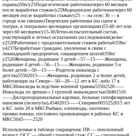
охраны)50н/у25Педагогические работникичерез 60 месяцев
после выработки стажан/у25Медицинские работникичерез 60
месяцев после выработки стажан/у25 — на селе; 30 — в
городе или смешаноТворческие работники (на сцене в
театрах, в театрально-зрелищных организациях)55-60 лет или
через 60 месяцевн/у15-30Летно-испытательный состав,
участвующий в летных испытаниях (исследованиях)н/вн/
у2520Работники с продолжительным стажем работы6358н/
у4237Безработные граждане, уволенные в связи с
ликвидацией предприятия, сокращением штата6358н/
у2520Женщины, родившие 3 детей—57—15——Женщины,
родившие 4 детей—56—15——Женщины, родившие 5 и
более детей—50—15——Родитель инвалида с
детства55502015——Женщины, родившие 2 и более детей,
работающие на Севере—50—20—12 лет в КС либо 17 в
МКСИнвалиды вследствие военной травмы55502520——
Инвалиды по зрению с I группой инвалидностью50401510
——Диспропорциональные карлики, больные гипофизарным
нанизмом (лилипуты),45402015——Северяне6055252015 лет
в КС либо 20 в МКСРыбаки, оленеводы, охотники-
промысловики, постоянно проживающие в районах КС и
МКС5045——2520
Используемые в таблице сокращения: ПВ — пенсионный
возраст; ОСС — общий страховой стаж; СС — специальный