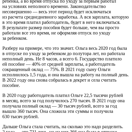
ребенка, а во время отпуска по уходу за первым работал
на условиях неполного времени. Законодательство
несовершенно — весь этот период будет исключаться
из расчета среднедневного заработка. А вся зарплата, которую
в это время платил работодатель, будет в него включаться.
В результате размер пособия будет больше, чем вы просто
работали все это время, не оформляя отпуск по уходу
за ребенком.
Разберу на примере, что это значит. Ольга весь 2020 год была
в отпуске по уходу за ребенком до полутора лет, но работала
неполный день. Не 8 часов, а всего 6. Государство платило
ей пособие — 40% от средней зарплаты, а работодатель
сокращенный оклад — 75%. В 2021 году сыну Ольги
исполнилось 1,5 года, и она вышла на работу на полный день.
В 2022 году она снова собралась в декрет и села считать
пособие.
В 2020 году работодатель платил Ольге 22,5 тысячи рублей
в месяц, всего за год получилось 270 тысяч. В 2021 году она
получала полный оклад — 30 тысяч рублей, всего за год
вышло 360 тысяч. Она сложила эти суммы и получила
630 тысяч рублей.
Дальше Ольга стала считать, на сколько это надо разделить.
2 года — это 731 день, но из них 366 она была в отпуске