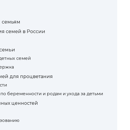
м семьям
ия семей в России
 семьи
детных семей
держка
мей для процветания
сти
 по беременности и родам и ухода за детьми
ных ценностей
азованию