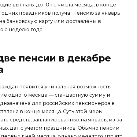
ие выплаты до 10-го числа месяца, в конце
огодних праздников получат пенсию за январь
на банковскую карту или доставлены в
юю неделю года.
 две пенсии в декабре
а
граждан появится уникальная возможность
ние одного месяца — стандартную сумму и
едназначена для российских пенсионеров в
ствлена в конце месяца. Суть этой меры
те средств, запланированных на январь, из-за
х дат, с учетом праздников. Обычно пенсии
первых дней месяца, однако из-за того, что это