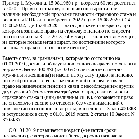
Пример 1. Мужчина, 15.08.1960 г.р., возраста 60 лет достигнет
в 2020 г. Право на страховую пенсию по старости при
наличии необходимой продолжительности страхового стажа и
величины ИПК он приобретет в 2022 г. (т.е. 15.08.2020 + 24 =
15.08.2022, где 15.08.2020 — дата достижения возраста, при
котором возникало право на страховую пенсию по старости
по состоянию на 31.12.2018, 24 месяца — количество месяцев,
на которые повышается возраст, по достижении которого
возникает право на назначение пенсии).
Вместе с тем, за гражданами, которые по состоянию на
01.01.2019 достигли общеустановленного возраста по «старым
нормам» Закона 400-ФЗ (т.е. 60 и 55 лет соответственно
мужчины и женщины) и имели на эту дату право на пенсию,
но не обратились за ее назначением либо не реализовали
право на назначение пенсии в связи с несоблюдением других
двух условий (отсутствием требуемых продолжительности
страхового стажа и (или) величины ИПК), сохраняется право
на страховую пенсию по старости без учета изменений о
повышении пенсионного возраста, внесенных в Закон 400-ФЗ
и вступающих в силу с 01.01.2019 (часть 2 статьи 10 Закона N
350-ФЗ).
— С 01.01.2019 повышается возраст (меняются сроки
назначения), с которого может быть досрочно назначена