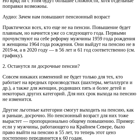
Но вряд ли с этим будут большие сложности, хотя отдельные
поправки возможны.
Аудио: Зачем нам повышают пенсионный возраст
Практически всех, кто еще не на пенсии. Повышение будет
плавным, но начнется уже со следующего года. Первыми
прочувствуют на себе реформу мужчины 1959 года рождения
и женщины 1964 года рождения. Они выйдут на пенсию не в
2019-м, а в 2020 году — в 56 лет и 61 год соответственно (см.
графику).
2. Останутся ли досрочные пенсии?
Совсем никаких изменений не будет только для тех, кто
работает на вредных производствах (шахтеры, металлурги и
др.), а также для женщин, родивших пять и более детей и
некоторых других категорий. Для них срок выхода на пенсию
не изменится.
Другие льготные категории смогут выходить на пенсию, как
и раньше, досрочно. Но пенсионный возраст для них тоже
вырастет — пропорционально общему повышению. Пример:
если у мужчины, работающего на Крайнем Севере, было
право выйти на пенсию в 55 лет, то теперь этот ценз
постепенно передвинется к 60 годам.