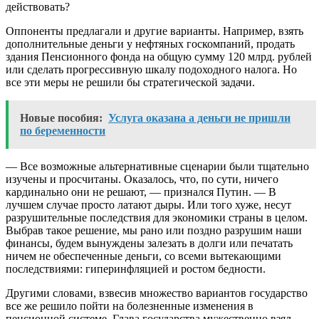
действовать?
Оппоненты предлагали и другие варианты. Например, взять
дополнительные деньги у нефтяных госкомпаний, продать
здания Пенсионного фонда на общую сумму 120 млрд. рублей
или сделать прогрессивную шкалу подоходного налога. Но
все эти меры не решили бы стратегической задачи.
Новые пособия:
Услуга оказана а деньги не пришли
по беременности
— Все возможные альтернативные сценарии были тщательно
изучены и просчитаны. Оказалось, что, по сути, ничего
кардинально они не решают, — признался Путин. — В
лучшем случае просто латают дыры. Или того хуже, несут
разрушительные последствия для экономики страны в целом.
Выбрав такое решение, мы рано или поздно разрушим наши
финансы, будем вынуждены залезать в долги или печатать
ничем не обеспеченные деньги, со всеми вытекающими
последствиями: гиперинфляцией и ростом бедности.
Другими словами, взвесив множество вариантов государство
все же решило пойти на болезненные изменения в
пенсионной системе. Глава государства мужественно взял