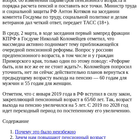
вопрос об изменении параметров пенсионного возраста и
порядка расчета пенсий и поставить все точки. Министр труда
и социальной защиты РФ Антон Котяков на заседании
комитета Госдумы по труду, социальной политике и делам
ветеранов дал четкий ответ, передает ТАСС (18+).
В среду, 2 марта, в ходе заседания первый зампред фракции
КПРФ в Госдуме Николай Коломейцев отметил, что
массмедиа активно поднимает тему приближающейся
очередной пенсионной реформы. Вопрос у россиян
предпенсионного возраста, в том числе и у граждан
Приморского края, только один по этому поводу: «Реформе
быть, или все же ее не стоит ждать?». Коломейцев попросил
уточнить, нет ли сейчас действительно планов вернуться к
предыдущему возрасту выхода на пенсию — 60 годам для
мужчин и 55 годам для женщин.
Отметим, что с января 2019 года в РФ вступил в силу закон,
закрепляющий пенсионный возраст в 65/60 лет. Так, возраст
выхода на пенсию увеличился на 5 лет. С 2019 по 2028 год
идет переходный период по постепенному его увеличению.
Содержание
Почему это было неизбежно
Зачем нам повышают пенсионный возраст