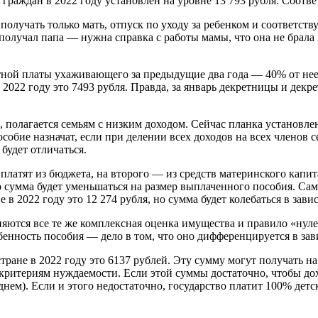
аждан в 2022 году установлен на уровне 13 793 рубля. Соответ
 получать только мать, отпуск по уходу за ребенком и соответс
получал папа — нужна справка с работы мамы, что она не брала 
тной платы ухаживающего за предыдущие два года — 40% от нее
022 году это 7493 рубля. Правда, за январь декретницы и дек
, полагается семьям с низким доходом. Сейчас планка установ
особие назначат, если при делении всех доходов на всех членов 
будет отличаться.
 платят из бюджета, на второго — из средств материнского капит
 сумма будет уменьшаться на размер выплаченного пособия. Са
в 2022 году это 12 274 рубля, но сумма будет колебаться в зави
яются все те же комплексная оценка имущества и правило «нуле
енность пособия — дело в том, что оно дифференцируется в зав
ране в 2022 году это 6137 рублей. Эту сумму могут получать на 
итериям нуждаемости. Если этой суммы достаточно, чтобы доход
днем). Если и этого недостаточно, государство платит 100% дет