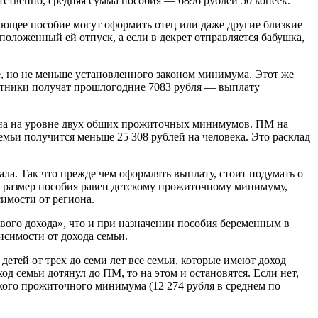
ственно, средняя сумма пособия — 6896 рублей 50 копеек.
твующее пособие могут оформить отец или даже другие близкие
положенный ей отпуск, а если в декрет отправляется бабушка,
, но не меньше установленного законом минимума. Этот же
ретники получат прошлогодние 7083 рубля — выплату
лена на уровне двух общих прожиточных минимумов. ПМ на
семьи получится меньше 25 308 рублей на человека. Это расклад
ала. Так что прежде чем оформлять выплату, стоит подумать о
м размер пособия равен детскому прожиточному минимуму,
симости от региона.
вого дохода», что и при назначении пособия беременным в
исимости от дохода семьи.
детей от трех до семи лет все семьи, которые имеют доход
 семьи дотянул до ПМ, то на этом и остановятся. Если нет,
ского прожиточного минимума (12 274 рубля в среднем по