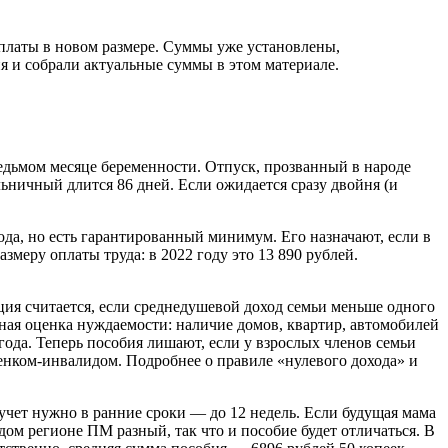
ыплаты в новом размере. Суммы уже установлены,
я и собрали актуальные суммы в этом материале.
едьмом месяце беременности. Отпуск, прозванный в народе
ьничный длится 86 дней. Если ожидается сразу двойня (и
ода, но есть гарантированный минимум. Его назначают, если в
меру оплаты труда: в 2022 году это 13 890 рублей.
ация считается, если среднедушевой доход семьи меньше одного
ная оценка нуждаемости: наличие домов, квартир, автомобилей
года. Теперь пособия лишают, если у взрослых членов семьи
бенком-инвалидом. Подробнее о правиле «нулевого дохода» и
 учет нужно в ранние сроки — до 12 недель. Если будущая мама
м регионе ПМ разный, так что и пособие будет отличаться. В