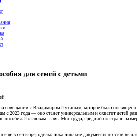
и
ог
вания
жки
ва
ой
от
особия для семей с детьми
лей
на совещании с Владимиром Путиным, которое было посвящено м
ям с 2023 года — оно станет универсальным и охватит детей разн
ые пособия. По словам главы Минтруда, средний по стране разм
еще в сентябре, однако пока никакие документы по этой выпла