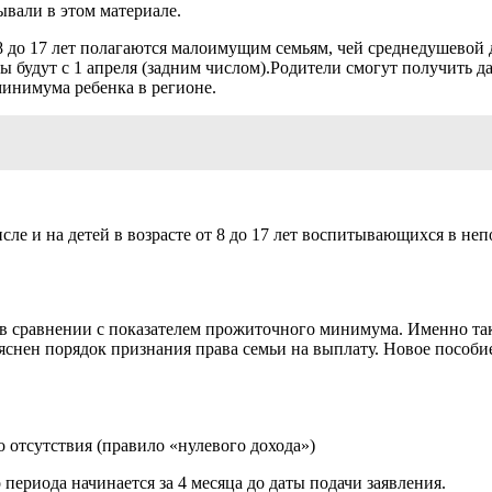
ывали в этом материале.
 8 до 17 лет полагаются малоимущим семьям, чей среднедушево
 будут с 1 апреля (задним числом).Родители смогут получить да
минимума ребенка в регионе.
сле и на детей в возрасте от 8 до 17 лет воспитывающихся в не
в сравнении с показателем прожиточного минимума. Именно так
зъяснен порядок признания права семьи на выплату. Новое пособ
о отсутствия (правило «нулевого дохода»)
 периода начинается за 4 месяца до даты подачи заявления.