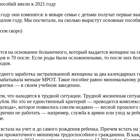
особий ввели в 2021 году
 году они изменятся: в январе семьи с детьми получат первые в
лом году. Мы посчитали, на сколько вырастут основные пособи
сем скоро)
тся на основании больничного, который выдается женщине на с
дов и 70 после. Если роды были осложненными, то после них бол
родов.
еднего заработка застрахованной женщины за два календарных г
рабатывала меньше МРОТ. Такое пособие равно минимальному раз
ентки — в своем учебном заведении.
тем, что находятся в трудной ситуации. Трудной жизненная ситу
рубля. Но это не единственный критерий — проводится комплекс
 дохода», которое появилось совсем недавно — весной прошлого 
причин не работать — например, служба в армии или уход за ре
е.
встала на учет и до самого рождения ребенка. Причем встать на
на прожиточного минимума трудоспособного гражданина. В каждо