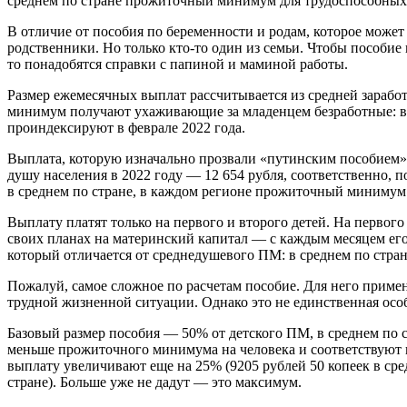
среднем по стране прожиточный минимум для трудоспособных гр
В отличие от пособия по беременности и родам, которое может
родственники. Но только кто-то один из семьи. Чтобы пособие 
то понадобятся справки с папиной и маминой работы.
Размер ежемесячных выплат рассчитывается из средней зарабо
минимум получают ухаживающие за младенцем безработные: в 2
проиндексируют в феврале 2022 года.
Выплата, которую изначально прозвали «путинским пособием»
душу населения в 2022 году — 12 654 рубля, соответственно, п
в среднем по стране, в каждом регионе прожиточный минимум 
Выплату платят только на первого и второго детей. На первого
своих планах на материнский капитал — с каждым месяцем его
который отличается от среднедушевого ПМ: в среднем по стране 
Пожалуй, самое сложное по расчетам пособие. Для него примен
трудной жизненной ситуации. Однако это не единственная особ
Базовый размер пособия — 50% от детского ПМ, в среднем по ст
меньше прожиточного минимума на человека и соответствуют кр
выплату увеличивают еще на 25% (9205 рублей 50 копеек в сре
стране). Больше уже не дадут — это максимум.