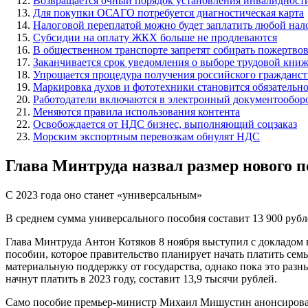
Возвращается очный порядок установления инвалидност
Для покупки ОСАГО потребуется диагностическая карта
Налоговой переплатой можно будет заплатить любой нал
Субсидии на оплату ЖКХ больше не продлеваются
В общественном транспорте запретят собирать пожертво
Заканчивается срок уведомления о выборе трудовой кни
Упрощается процедура получения российского гражданст
Маркировка духов и фототехники становится обязательн
Работодатели включаются в электронный документообор
Меняются правила использования контента
Освобождается от НДС бизнес, выполняющий соцзаказ
Морским экспортным перевозкам обнулят НДС
Глава Минтруда назвал размер нового п
С 2023 года оно станет «универсальным»
В среднем сумма универсального пособия составит 13 900 руб
Глава Минтруда Антон Котяков 8 ноября выступил с докладом 
пособии, которое правительство планирует начать платить семь
материальную поддержку от государства, однако пока это разн
начнут платить в 2023 году, составит 13,9 тысячи рублей.
Само пособие премьер-министр Михаил Мишустин анонсировал 