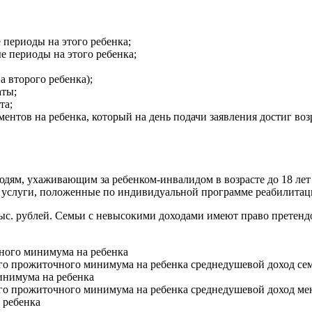
 периоды на этого ребенка;
е периоды на этого ребенка;
 второго ребенка);
аты;
та;
нтов на ребенка, который на день подачи заявления достиг возр
м, ухаживающим за ребенком-инвалидом в возрасте до 18 лет и
 услуги, положенные по индивидуальной программе реабилитац
 тыс. рублей. Семьи с невысокими доходами имеют право претенд
ного минимума на ребенка
ого прожиточного минимума на ребенка среднедушевой доход с
инимума на ребенка
ого прожиточного минимума на ребенка среднедушевой доход м
 ребенка