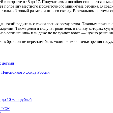
в возрасте от 8 до 17. Получателями пособия становятся семьи,
т половину местного прожиточного минимума ребенка. В среднем
— только базовый размер, и ничего сверху. В остальном система
динокий родитель с точки зрения государства. Таковым признают
рождении. Также деньги получат родители, в пользу которых суд
«по соглашению» или даже не получают вовсе — нужно решение
т в брак, он не перестает быть «одиноким» с точки зрения госу
с детьми
ю Пенсионного фонда России
т до 10 млн рублей
и ТСЖ