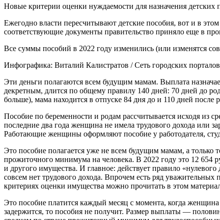
Новые критерии оценки нуждаемости для назначения детских п
Ежегодно власти пересчитывают детские пособия, вот и в этом
соответствующие документы правительство приняло еще в прош
Все суммы пособий в 2022 году изменились (или изменятся сов
Инфографика: Виталий Калистратов / Сеть городских порталов
Эти деньги полагаются всем будущим мамам. Выплата назначае
декретным, длится по общему правилу 140 дней: 70 дней до ро
больше), мама находится в отпуске 84 дня до и 110 дней после 
Пособие по беременности и родам рассчитывается исходя из ср
последние два года женщина не имела трудового дохода или за
Работающие женщины оформляют пособие у работодателя, студ
Это пособие полагается уже не всем будущим мамам, а только 
прожиточного минимума на человека. В 2022 году это 12 654 
и другого имущества. И главное: действует правило «нулевого
совсем нет трудового дохода. Впрочем есть ряд уважительных 
критериях оценки имущества можно прочитать в этом материал
Это пособие платится каждый месяц с момента, когда женщина 
задержится, то пособия не получит. Размер выплаты — полови