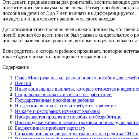
Эти деньги предназначены для родителей, воспитывающих детей 
прожиточного минимума на человека. Размер пособия составляе
пособия на детей от 3 до 7 лет, выплата не дифференцируется 
имущество и применяют правило «нулевого дохода».
Для описания этого пособия очень важно понимать, кто такой о
погиб, пропал без вести или не был указан в свидетельстве о 
попадают разведенные родители, которые получают алименты 
Если родитель, с которым ребенок проживает, повторно вступае
также будут учитывать при оценке нуждаемости.
Содержание
Глава Минтруда назвал размер нового пособия для семей 
Пенсии
Иные социальные выплаты, которые относятся к ведени
Социальные выплаты в связи с безработицей
Государственные пособия на ребенка
На детские выплаты снова требуется заявление
Из кафе и ресторанов исчезнут кальяны
Прекращается продление пособия по безработице
При продаже жилья и земли страховка по вкладу вырасте
Бюджетникам прибавят зарплату
Страхование вкладов распространится на средства СНТ 