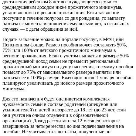
достижения ребенком 8 лет все нуждающиеся семьи со
среднедушевым доходом ниже прожиточного минимума,
установленного в регионе проживания. Если заявление
поступит в течение полугода со дня рождения, то выплату
назначат с момента исполнения ему восьми лет, в остальных
случаях — с даты обращения за ней.
Подать заявление можно на портале госуслуг, в МФЦ или
Пенсионном фонде. Размер пособия может составлять 50%,
75% или 100% от детского прожиточного минимума в
регионе проживания. Если с учетом выплаты в размере 50%
среднедушевой доход семьи не превысит региональный
прожиточный минимум на душу населения, то сумму пособия
повысят до 75% от максимального размера выплаты или
назначат ее в 100% размере. Ежегодно после 1 января пособие
планируют увеличивать до нового размера прожиточного
минимума.
Для его назначения будет оцениваться комплексная
нуждаемость семьи в составе родителей (опекунов или
усыновителей) и детей в возрасте до 18 лет (до 23 лет, если
они учатся на очном отделении в образовательной
организации). Доход рассчитают за 12 месяцев, которые
завершились за четыре месяца до дня подачи заявления на
пособие. Не учитываются выплаты, полученные по