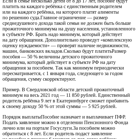
Если в семье несколько детей от 8 до 17 лет, пособие будут
платить на каждого ребёнка с единственным родителем
или на каждого ребёнка, на которого платят алименты
по решению суда.Главное ограничение — размер
среднедушевого дохода такой семьи не должен быть больше
прожиточного минимума на душу населения, установленного
в субъекте РФ. Брать надо минимум, который действует
на дату обращения. Дополнительно проведут «комплексную
оценку нуждаемости» — проверят наличие недвижимости,
машин, банковских вкладов.Сколько будут платитьРазмер
пособия — 50 % величины детского прожиточного
минимума, который действует в субъекте РФ на дату
обращения за пособием. Так как минимум периодически
пересматривается, с 1 января года, следующего за годом
обращения, сумму скорректируют.
Пример. В Свердловской области детский прожиточный
минимум на весь 2021 год — 11 850 рублей. Единственный
родитель ребёнка 9 лет в Екатеринбурге сможет прибавить
к своему доходу 50 % от этой суммы — 5 925 рублей.
Порядок выплатыПособие назначает и выплачивает ПФР.
Подать заявление можно в отделении Пенсионного Фонда
лично или на портале Госуслуги.За пособием можно
обратиться с 8 лет. Если родитель подаст заявление