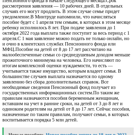
Пенсионного фонда в начале следующего месяца.Срок
рассмотрения заявления — 10 рабочих дней. В отдельных
случаях его могут продлить. В этом случае семье придет
уведомление.В Минтруде напомнили, что начисляться
пособие будет с 1 апреля тем семьям, в которых в этом месяце
ребенку исполнилось 8 лет. При подаче заявления до 1
октября 2022 года выплата также поступит за весь период с 1
апреля.С 1 мая заявление можно подать не только онлайн, но
и очно в клиентских службах Пенсионного фонда или
МФЦ.Пособие на детей от 8 до 17 лет рассчитано на
малообеспеченные семьи со среднедушевым доходом меньше
прожиточного минимума на человека. Его начисляют по
итогам комплексной оценки нуждаемости, то есть —
учитывается также имущество, которым владеет семья. В
большинстве случаев выплата назначается по одному
заявлению без сбора дополнительных справок. Все
необходимые сведения Пенсионный фонд получает из
государственных информационных систем.По таким же
правилам назначаются пособия беременным женщинам,
вставшим на учет в ранние сроки, на детей от 3 до 8 лет и
одиноким родителям на детей от 8 до 17 лет. Сейчас пособия,
назначенные по таким правилам, получают семьи, в которых
воспитывается порядка 5 млн детей.
Новые пособия:
Новое пособие детям до 18 лет в 2022