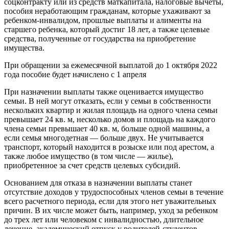
соцконтракту или из средств маткапитала, налоговые вычеты,
пособия неработающим гражданам, которые ухаживают за
ребенком-инвалидом, прошлые выплаты и алименты на
старшего ребенка, который достиг 18 лет, а также целевые
средства, полученные от государства на приобретение
имущества.
При обращении за ежемесячной выплатой до 1 октября 2022
года пособие будет начислено с 1 апреля
При назначении выплаты также оценивается имущество
семьи. В ней могут отказать, если у семьи в собственности
нескольких квартир и жилая площадь на одного члена семьи
превышает 24 кв. м, несколько домов и площадь на каждого
члена семьи превышает 40 кв. м, больше одной машины, а
если семья многодетная — больше двух. Не учитывается
транспорт, который находится в розыске или под арестом, а
также любое имущество (в том числе — жилье),
приобретенное за счет средств целевых субсидий.
Основанием для отказа в назначении выплаты станет
отсутствие доходов у трудоспособных членов семьи в течение
всего расчетного периода, если для этого нет уважительных
причин. В их числе может быть, например, уход за ребенком
до трех лет или человеком с инвалидностью, длительное
лечение, академический отпуск у родителей-студентов.